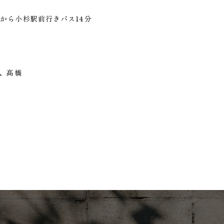
から小杉駅前行きバス14分
林、髙橋