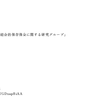
総合的保存保全に関する研究グループ」
1
RYGDxap8iAA