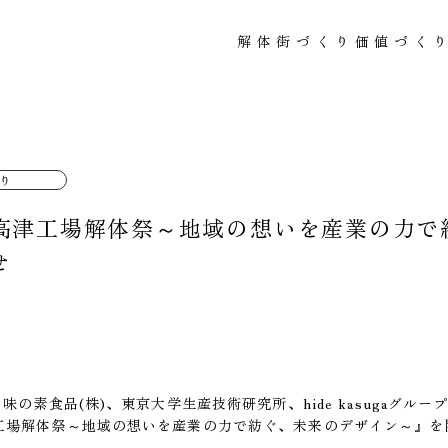
解体
街づくり
価値づく
り
土)『高津工場解体祭～地域の想いを産業の力
せ
味の素食品(株)、東京大学生産技術研究所、hide kasugaグ
工場解体祭～地域の想いを産業の力で紡ぐ、未来のデザイン～』を